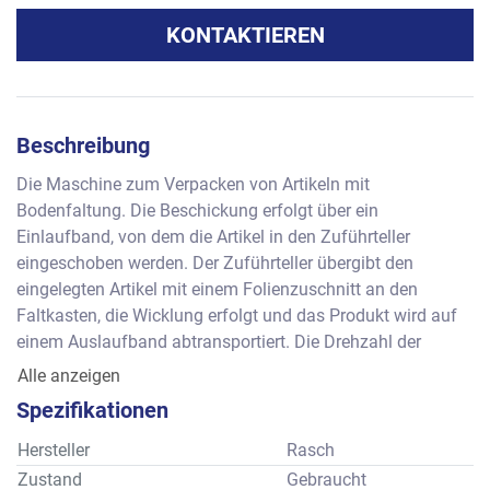
KONTAKTIEREN
Beschreibung
Die Maschine zum Verpacken von Artikeln mit 
Bodenfaltung. Die Beschickung erfolgt über ein 
Einlaufband, von dem die Artikel in den Zuführteller 
eingeschoben werden. Der Zuführteller übergibt den 
eingelegten Artikel mit einem Folienzuschnitt an den 
Faltkasten, die Wicklung erfolgt und das Produkt wird auf 
einem Auslaufband abtransportiert. Die Drehzahl der 
Maschine ist stufenlos regelbar.
Alle anzeigen
Maximalleistung: ca. 230 Wicklungen pro Minute     
Spezifikationen
Formatbereich  : ca. 15 bis 50 mm Länge
                         ca. 15 bis 40 mm Breite
Hersteller
Rasch
                         ca.   5 bis 30 mm Höhe
Zustand
Gebraucht