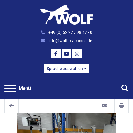
+49 (0) 52 22 / 98 47 - 0
info@wolf-machines.de
FACEBOOK
YOUTUBE
INSTAGRAM
Sprache auswählen
S
Menü