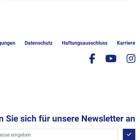
gungen
Datenschutz
Haftungsausschluss
Karriere
facebook
yout
i
 Sie sich für unsere Newsletter an