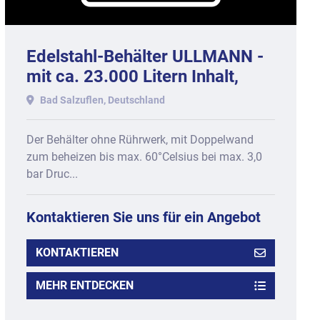
Edelstahl-Behälter ULLMANN -
mit ca. 23.000 Litern Inhalt,
doppelwandig, 2022.
Bad Salzuflen, Deutschland
Der Behälter ohne Rührwerk, mit Doppelwand
zum beheizen bis max. 60°Celsius bei max. 3,0
bar Druc...
Kontaktieren Sie uns für ein Angebot
KONTAKTIEREN
MEHR ENTDECKEN