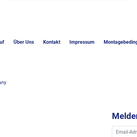
uf
Über Uns
Kontakt
Impressum
Montagebedin
any
Melden