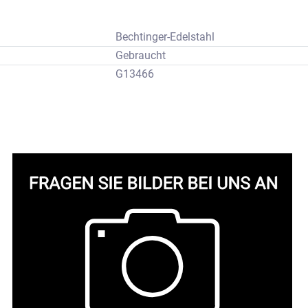
Bechtinger-Edelstahl
Gebraucht
G13466