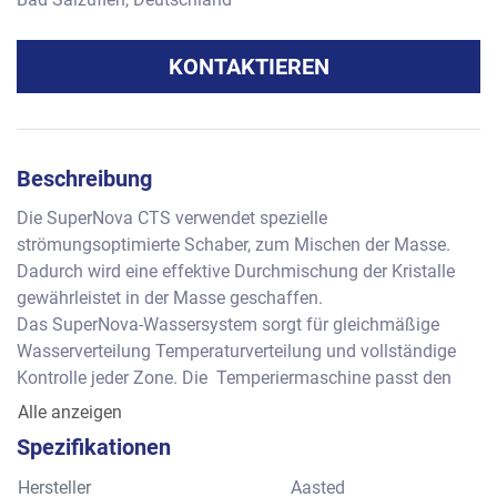
KONTAKTIEREN
Beschreibung
Die SuperNova CTS verwendet spezielle 
strömungsoptimierte Schaber, zum Mischen der Masse. 
Dadurch wird eine effektive Durchmischung der Kristalle 
gewährleistet in der Masse geschaffen. 
Das SuperNova-Wassersystem sorgt für gleichmäßige 
Wasserverteilung Temperaturverteilung und vollständige 
Kontrolle jeder Zone. Die  Temperiermaschine passt den 
Kühlwasserdurchfluss sofort an die jeweiligen 
Alle anzeigen
Anforderungen an durch die Temperatur und den 
Spezifikationen
Durchfluss der Schokolade und sorgt so für eine jederzeit 
perfekte Temperierung bei minimalem Wasserverbrauch.
Hersteller
Aasted