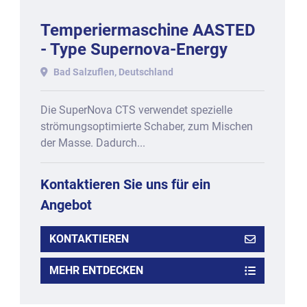
Temperiermaschine AASTED
- Type Supernova-Energy
SNE-200-CTS, Baujahr 2011.
Bad Salzuflen, Deutschland
Die SuperNova CTS verwendet spezielle
strömungsoptimierte Schaber, zum Mischen
der Masse. Dadurch...
Kontaktieren Sie uns für ein
Angebot
KONTAKTIEREN
MEHR ENTDECKEN