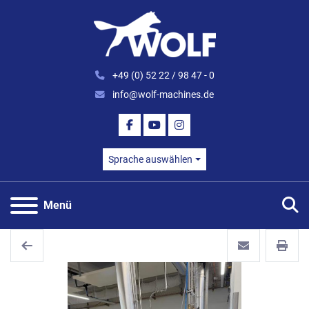
+49 (0) 52 22 / 98 47 - 0
info@wolf-machines.de
FACEBOOK
YOUTUBE
INSTAGRAM
Sprache auswählen
S
Menü