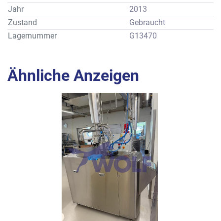
Leistung: ca. 200 kg/h
Jahr
2013
Zustand
Gebraucht
Lagernummer
G13470
Ähnliche Anzeigen