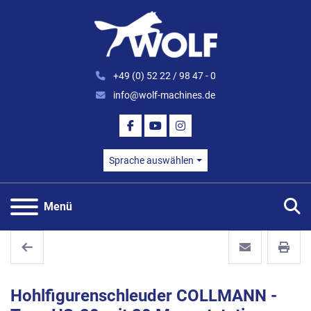
+49 (0) 52 22 / 98 47 - 0
info@wolf-machines.de
FACEBOOK
YOUTUBE
INSTAGRAM
Sprache auswählen
S
Menü
Hohlfigurenschleuder COLLMANN -