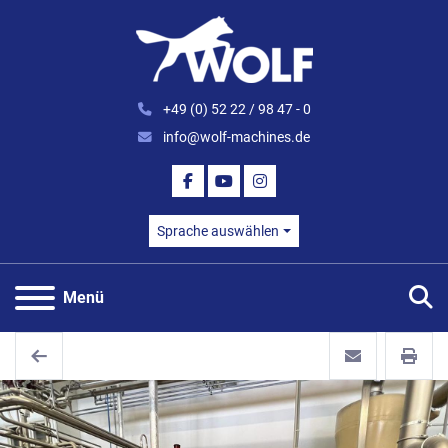
+49 (0) 52 22 / 98 47 - 0
info@wolf-machines.de
FACEBOOK
YOUTUBE
INSTAGRAM
Sprache auswählen
S
Menü