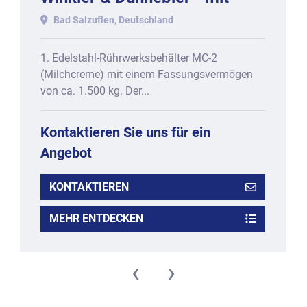
One-Shot + Triple-Shot-
Bad Salzuflen, Deutschland
Funktion, bestehend aus
1. Edelstahl-Rührwerksbehälter MC-2
(Milchcreme) mit einem Fassungsvermögen
von ca. 1.500 kg. Der...
Kontaktieren Sie uns für ein
Angebot
KONTAKTIEREN
MEHR ENTDECKEN
‹
›