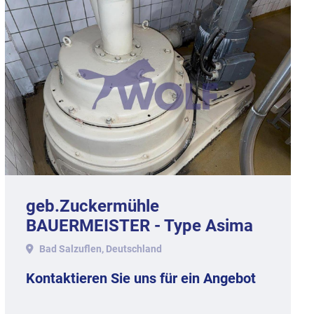
t am Produktende vor 
t werden und eine 
at-Scheiben leicht 
ichen 
Steuerung selbst ist 
rodukt 
enlos regeln.
geb.Zuckermühle
BAUERMEISTER - Type Asima
AP 80
Bad Salzuflen, Deutschland
Kontaktieren Sie uns für ein Angebot