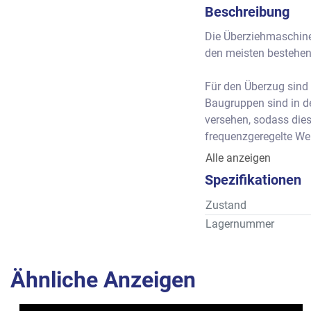
Beschreibung
Die Überziehmaschine
den meisten bestehend
Für den Überzug sind 
Baugruppen sind in de
versehen, sodass dies
frequenzgeregelte Wel
Abstreifer bei Bedarf
Alle anzeigen
Anschluss kann mit e
Spezifikationen
Der Unterbau der Über
Zustand
erleichtern. Im Arbei
Lagernummer
montiert, auf dem au
Rückförderpumpe mont
Behälter ausgerüstet,
Ähnliche Anzeigen
Wanne sind zwei Wass
Warmwasserversorgun