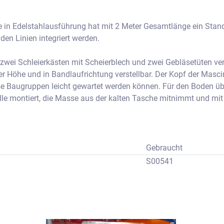
 in Edelstahlausführung hat mit 2 Meter Gesamtlänge ein Stan
en Linien integriert werden.
zwei Schleierkästen mit Scheierblech und zwei Gebläsetüten ver
r Höhe und in Bandlaufrichtung verstellbar. Der Kopf der Mascine
e Baugruppen leicht gewartet werden können. Für den Boden über
le montiert, die Masse aus der kalten Tasche mitnimmt und mit 
 der Bodenwall erzeugt. Es kann ein Voll- oder Bodenüberzug einge
iner pneumatischen Vibrationsstrecke weitere Masse abgerüttel
ziehmaschine ist in zwei Sektionen unterteilt und kann somit e
Gebraucht
tsbereich der Schleierkästen ist ein ausfahrbarer Massewagen mi
S00541
ch die Beschickungspumpe SIVAG für die beiden Masseschleier u
iert. Der nachfolgende Teil der Maschine ist mit einem eigen
 damit mitgeschleppte Masse in den fahrbaren Wagen zurücklauf
erheizbehälter mit Einschraubheizkörper und Wasserpumpen zu
g montiert.