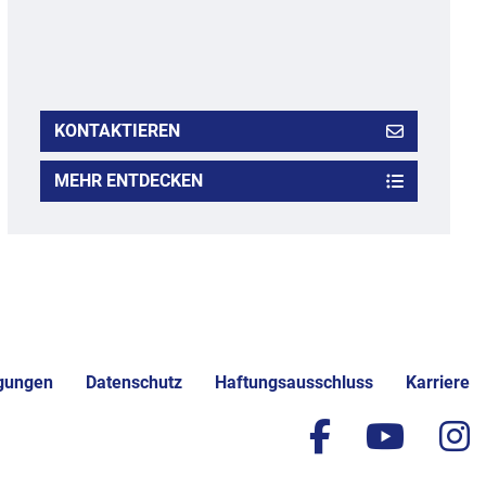
KONTAKTIEREN
MEHR ENTDECKEN
gungen
Datenschutz
Haftungsausschluss
Karriere
facebook
yout
i