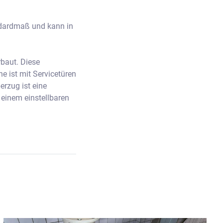
dardmaß und kann in 
baut. Diese 
 ist mit Servicetüren 
zug ist eine 
einem einstellbaren 
stellt werden. Im 
t werden.
inen Massewechsel 
t Mischschnecke 
nd eine 
en doppelwandigem 
en kann. Unter der 
r 