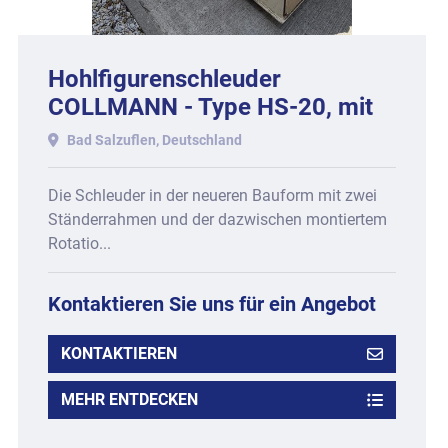
Hohlfigurenschleuder
COLLMANN - Type HS-20, mit
20 Klemmkästen, Baujahr 1995.
Bad Salzuflen, Deutschland
Die Schleuder in der neueren Bauform mit zwei
Ständerrahmen und der dazwischen montiertem
Rotatio...
Kontaktieren Sie uns für ein Angebot
KONTAKTIEREN
MEHR ENTDECKEN