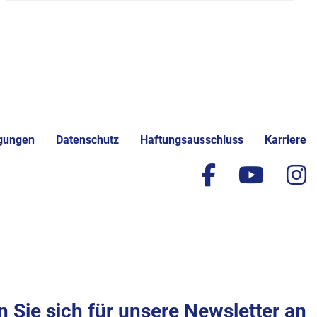
gungen
Datenschutz
Haftungsausschluss
Karriere
facebook
yout
i
 Sie sich für unsere Newsletter an