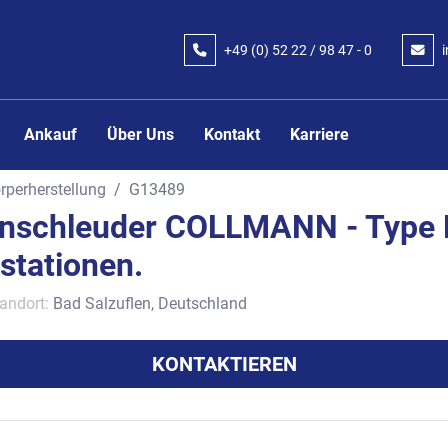
+49 (0) 52 22 / 98 47 - 0
Ankauf
Über Uns
Kontakt
Karriere
rperherstellung
G13489
enschleuder COLLMANN - Type 
stationen.
andort:
Bad Salzuflen, Deutschland
KONTAKTIEREN