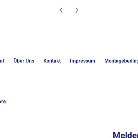
‹
›
uf
Über Uns
Kontakt
Impressum
Montagebedin
any
Melden