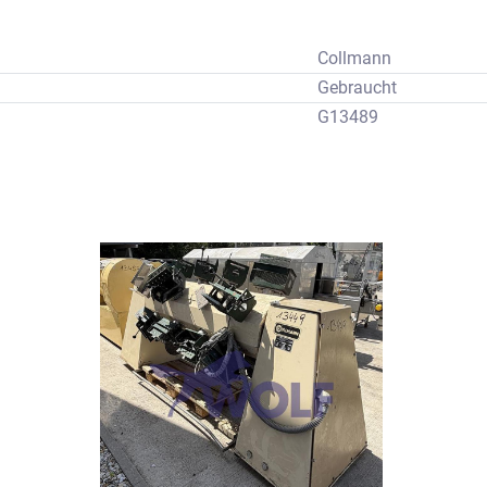
Collmann
Gebraucht
G13489