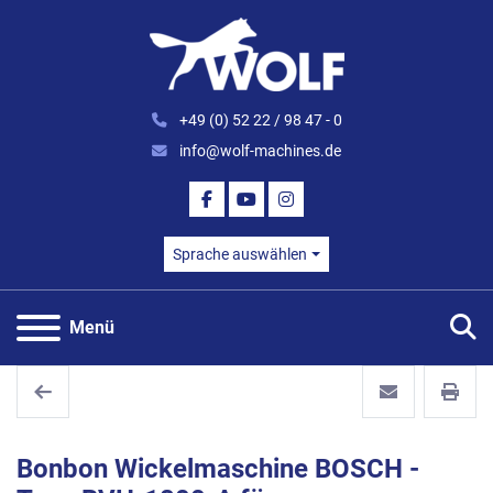
+49 (0) 52 22 / 98 47 - 0
info@wolf-machines.de
FACEBOOK
YOUTUBE
INSTAGRAM
Sprache auswählen
S
Menü
Bonbon Wickelmaschine BOSCH -