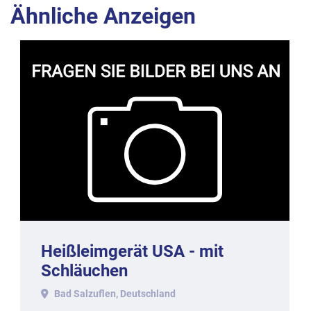
Ähnliche Anzeigen
Heißleimgerät USA - mit
Schläuchen
(Originalverpackung)
Bad Salzuflen, Deutschland