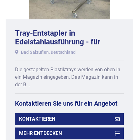
Tray-Entstapler in
Edelstahlausführung - für
rechteckige Produkttrays aus
Bad Salzuflen, Deutschland
Kunststoff.
Die gestapelten Plastiktrays werden von oben in
ein Magazin eingegeben. Das Magazin kann in
der B...
Kontaktieren Sie uns für ein Angebot
KONTAKTIEREN
MEHR ENTDECKEN