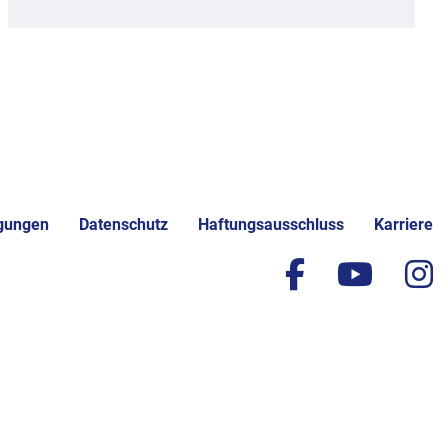
gungen
Datenschutz
Haftungsausschluss
Karriere
facebook
yout
i