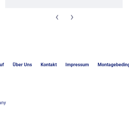
‹
›
uf
Über Uns
Kontakt
Impressum
Montagebedin
any