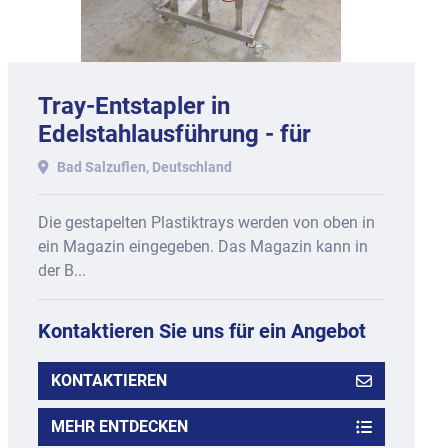
Tray-Entstapler in
Edelstahlausführung - für
rechteckige Produkttrays aus
Bad Salzuflen, Deutschland
Kunststoff.
Die gestapelten Plastiktrays werden von oben in
ein Magazin eingegeben. Das Magazin kann in
der B...
Kontaktieren Sie uns für ein Angebot
KONTAKTIEREN
MEHR ENTDECKEN