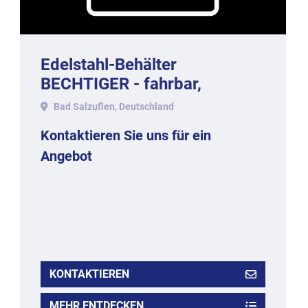
Edelstahl-Behälter
BECHTIGER - fahrbar,
doppelwandig mit ca. Litern
Bad Salzuflen, Deutschland
Inhalt.
Kontaktieren Sie uns für ein
Angebot
KONTAKTIEREN
MEHR ENTDECKEN