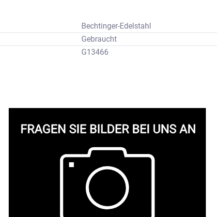
Bechtinger-Edelstahl
Gebraucht
G13466