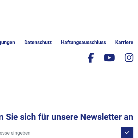
gungen
Datenschutz
Haftungsausschluss
Karriere
facebook
yout
i
 Sie sich für unsere Newsletter an