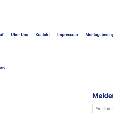
uf
Über Uns
Kontakt
Impressum
Montagebedin
any
Melden