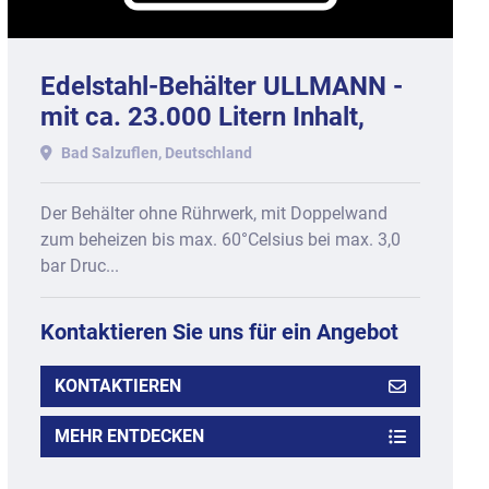
Edelstahl-Behälter ULLMANN -
mit ca. 23.000 Litern Inhalt,
doppelwandig, 2022.
Bad Salzuflen, Deutschland
Der Behälter ohne Rührwerk, mit Doppelwand
zum beheizen bis max. 60°Celsius bei max. 3,0
bar Druc...
Kontaktieren Sie uns für ein Angebot
KONTAKTIEREN
MEHR ENTDECKEN