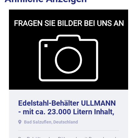
Edelstahl-Behälter ULLMANN
- mit ca. 23.000 Litern Inhalt,
doppelwandig, 2022.
Bad Salzuflen, Deutschland