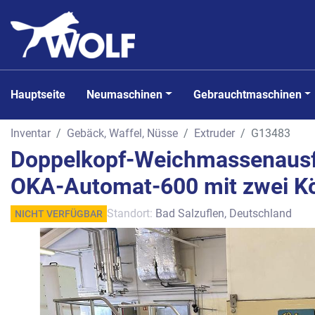
Hauptseite
Neumaschinen
Gebrauchtmaschinen
Inventar
Gebäck, Waffel, Nüsse
Extruder
G13483
Doppelkopf-Weichmassenausf
OKA-Automat-600 mit zwei K
Standort:
Bad Salzuflen, Deutschland
NICHT VERFÜGBAR