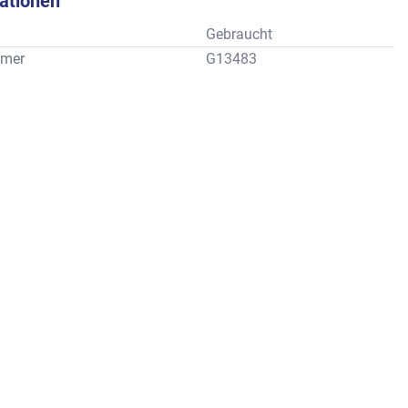
kationen
Gebraucht
mer
G13483