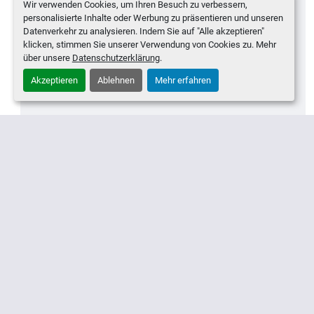
Weichmassenausformer OTTO -
Wir verwenden Cookies, um Ihren Besuch zu verbessern,
personalisierte Inhalte oder Werbung zu präsentieren und unseren
Type OKA-Automat-600 mit
Bad Salzuflen, Deutschland
Datenverkehr zu analysieren. Indem Sie auf "Alle akzeptieren"
zwei Köpfen, Breite 600mm
klicken, stimmen Sie unserer Verwendung von Cookies zu. Mehr
Kontaktieren Sie uns für ein Angebot
über unsere
Datenschutzerklärung
.
Akzeptieren
Ablehnen
Mehr erfahren
KONTAKTIEREN
MEHR ENTDECKEN