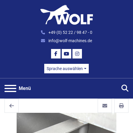
+49 (0) 52 22 / 98 47 - 0
info@wolf-machines.de
FACEBOOK
YOUTUBE
INSTAGRAM
Sprache auswählen
S
Menü