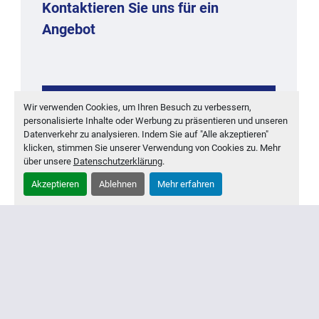
Kontaktieren Sie uns für ein
Angebot
KONTAKTIEREN
Wir verwenden Cookies, um Ihren Besuch zu verbessern,
personalisierte Inhalte oder Werbung zu präsentieren und unseren
MEHR ENTDECKEN
Datenverkehr zu analysieren. Indem Sie auf "Alle akzeptieren"
klicken, stimmen Sie unserer Verwendung von Cookies zu. Mehr
über unsere
Datenschutzerklärung
.
‹
›
Akzeptieren
Ablehnen
Mehr erfahren
Inventar
Ankauf
Über Uns
Kontakt