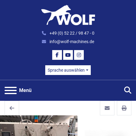
+49 (0) 52 22 / 98 47 - 0
info@wolf-machines.de
FACEBOOK
YOUTUBE
INSTAGRAM
Sprache auswählen
S
Menü