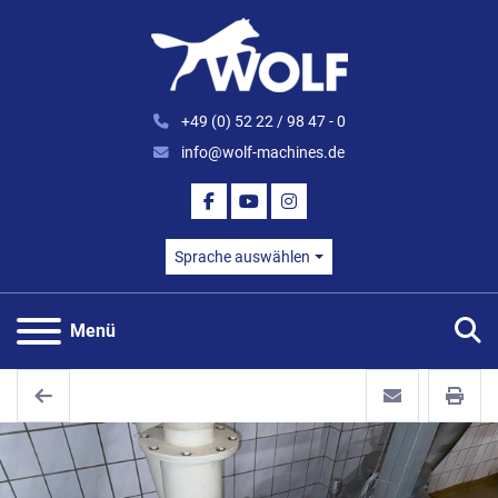
+49 (0) 52 22 / 98 47 - 0
info@wolf-machines.de
FACEBOOK
YOUTUBE
INSTAGRAM
Sprache auswählen
S
Menü