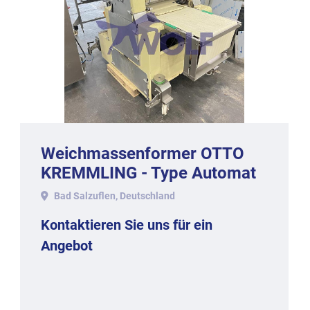
Weichmassenformer OTTO
KREMMLING - Type Automat
TBA-600/1 Baujahr 2004.
Bad Salzuflen, Deutschland
Kontaktieren Sie uns für ein
Angebot