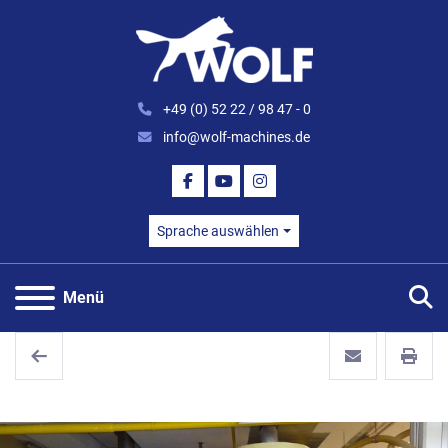
+49 (0) 52 22 / 98 47 - 0
info@wolf-machines.de
FACEBOOK
YOUTUBE
INSTAGRAM
Sprache auswählen
S
Menü