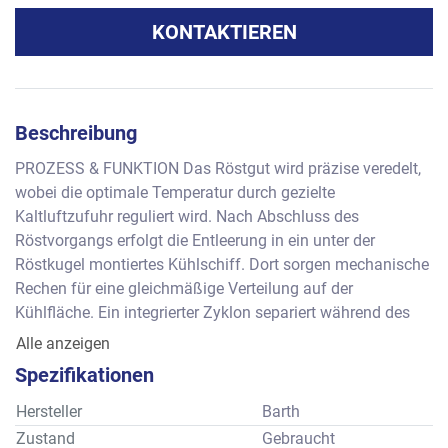
KONTAKTIEREN
Beschreibung
PROZESS & FUNKTION Das Röstgut wird präzise veredelt, 
wobei die optimale Temperatur durch gezielte 
Kaltluftzufuhr reguliert wird. Nach Abschluss des 
Röstvorgangs erfolgt die Entleerung in ein unter der 
Röstkugel montiertes Kühlschiff. Dort sorgen mechanische 
Rechen für eine gleichmäßige Verteilung auf der 
Kühlfläche. Ein integrierter Zyklon separiert während des 
Prozesses zuverlässig kleine Verunreinigungen, die durch 
Alle anzeigen
den Luftstrom aus der Röstkugel mitgerissen werden.
Spezifikationen
TECHNISCHE HIGHLIGHTS
Heizsystem: Ausgelegt für Erdgas (Verbrauch ca. 5 m³ pro 
Hersteller
Barth
100 kg Produkt)
Zustand
Gebraucht