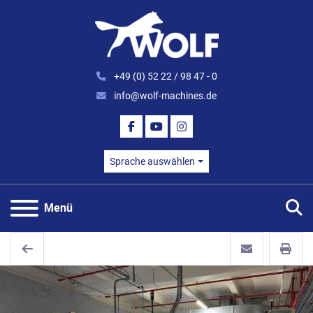
+49 (0) 52 22 / 98 47 - 0
info@wolf-machines.de
FACEBOOK
YOUTUBE
INSTAGRAM
Sprache auswählen
S
Menü