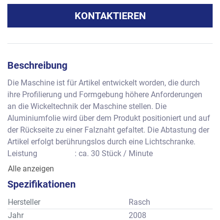
KONTAKTIEREN
Beschreibung
Die Maschine ist für Artikel entwickelt worden, die durch 
ihre Profilierung und Formgebung höhere Anforderungen 
an die Wickeltechnik der Maschine stellen. Die 
Aluminiumfolie wird über dem Produkt positioniert und auf 
der Rückseite zu einer Falznaht gefaltet. Die Abtastung der 
Artikel erfolgt berührungslos durch eine Lichtschranke. 
Leistung                   : ca. 30 Stück / Minute
Produkthöhe            : ca. 120 - 180 mm
Alle anzeigen
Produktdurchmesser: ca.  35 -  80 mm
Spezifikationen
Folienbreite              : ca. 150 - 350 mm
Folienstärke             : ca.   9 - 15 mm
Hersteller
Rasch
Platzbedarf              : ca. 1860 x 2420 x 1850 mm
Jahr
2008