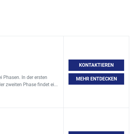
ohrbündelwärmetauscher/Dekristalisator SOLLICH Type 9,0-
.-Nr. 8272, Baujahr 04/1997. 
ohrbündelwärmetauscher/Dekristalisator SOLLICH Type 7,0-
.-Nr. 2283, Baujahr 12/1981.
tollen-Steigförderband INTERNOVI Type 60°GOLFR.TRS, 
 971494, Baujahr 1997.  
Eintafelanlage zur Herstellung von Tafeln WESTBROOK  für 
 x 210 mm, für Formen 9 x 100 gr. Tafeln, Bj. 1997, die 
m. lang x 2 m. breit x 3,50 m. hoch, bestehend aus:
KONTAKTIEREN
hine mit einseitigem Kolbensystem ( 18 Kolben),für 
 Phasen. In der ersten
(IV3002). 
MEHR ENTDECKEN
r zweiten Phase findet ei...
nwärmstation auf Rollen.
schine WESTBROCK+WOOD, Masch.-Nr. W+W-SDD-800-30, 
. 1949. Maschine mit runden Gießkolben 2 x 18 (IV3003).
hine Gießkopf mit 2 x 8 Gießkolben, viereckige Kolben für 
IV3004).
ter-Kühlschrank, ca. 24 Meter Länge und ca. 4 Meter Höhe.
gstation mit Transportband.