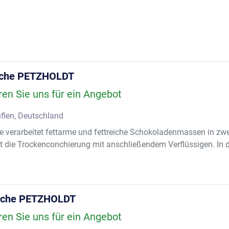
-S30241 R
2,0, Masch
-S30242 R
2,0, Masch
-S30243 S
Masch.-Nr.
nche PETZHOLDT
-S30245  
ren Sie uns für ein Angebot
Formen 800
Anlage 34 
flen, Deutschland
- Gießmasc
 verarbeitet fettarme und fettreiche Schokoladenmassen in zwei
Langguss 
t die Trockenconchierung mit anschließendem Verflüssigen. In de
- Formena
- Gießma
Masch.-Nr
- Gießmasc
Einlagen (
nche PETZHOLDT
- Paternos
ren Sie uns für ein Angebot
- Ausschla