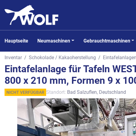
Hauptseite
Neumaschinen
Gebrauchtmaschinen
Inventar
Schokolade / Kakaoherstellung
Eintafelanlag
Eintafelanlage für Tafeln WE
800 x 210 mm, Formen 9 x 100 
Standort:
Bad Salzuflen, Deutschland
NICHT VERFÜGBAR