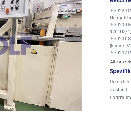
Beschre
-S30229 R
Normalstah
-S30230 
970102/1,
-S30231 S
(könnte M
-S30232 R
Normalstah
Alle anze
-S30233 
Spezifi
970102/2,
-S30234 S
Hersteller
Nr. 8737. 
Zustand
-S30235 R
Lagernum
-S30236 D
-S30237 R
-S30238 D
-S30239 R
-S30240 D