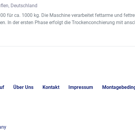
- Formenrü
flen, Deutschland
-S30246  
0 für ca. 1000 kg. Die Maschine verarbeitet fettarme und fet
Type IQ, 
en. In der ersten Phase erfolgt die Trockenconchierung mit ansc
-S30247  T
aktuell 9 
Länge. 
-S30248  
Nr. 11643
-S30249  
Masch.-Nr
-S30250 T
Transportb
uf
Über Uns
Kontakt
Impressum
Montagebedin
-S30251  
die Tafeln
abzutransp
-S30252  
Masch.-Nr.
abbiegend
any
-S30253 T