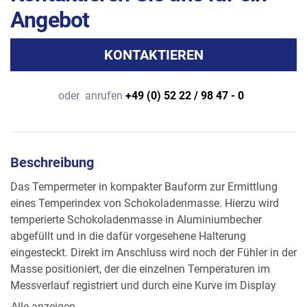
Angebot
KONTAKTIEREN
oder
anrufen
+49 (0) 52 22 / 98 47 - 0
Beschreibung
Das Tempermeter in kompakter Bauform zur Ermittlung 
eines Temperindex von Schokoladenmasse. Hierzu wird 
temperierte Schokoladenmasse in Aluminiumbecher 
abgefüllt und in die dafür vorgesehene Halterung 
eingesteckt. Direkt im Anschluss wird noch der Fühler in der 
Masse positioniert, der die einzelnen Temperaturen im 
Messverlauf registriert und durch eine Kurve im Display 
anzeigt. Es können bis zu 30 Messungen im internen 
Alle anzeigen