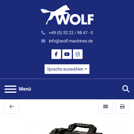
+49 (0) 52 22 / 98 47 - 0
info@wolf-machines.de
FACEBOOK
YOUTUBE
INSTAGRAM
Sprache auswählen
S
Menü