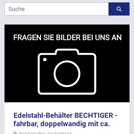
Hersteller
Sortieren nach
Modell
Jahr
ANWENDEN
LÖSCHEN
Edelstahl-Behälter BECHTIGER -
fahrbar, doppelwandig mit ca.
Litern Inhalt.
Bad Salzuflen, Deutschland