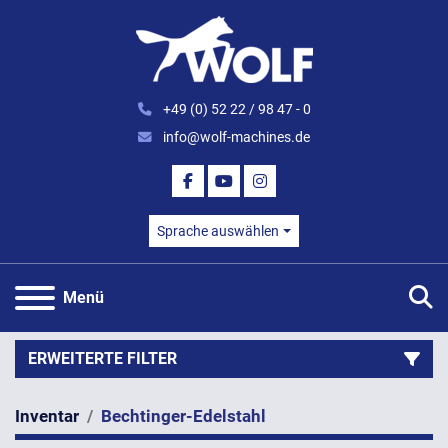
+49 (0) 52 22 / 98 47 - 0
info@wolf-machines.de
FACEBOOK
YOUTUBE
INSTAGRAM
Sprache auswählen
S
Menü
ERWEITERTE FILTER
Inventar
Bechtinger-Edelstahl
Kategorie