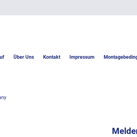
uf
Über Uns
Kontakt
Impressum
Montagebedin
any
Melden