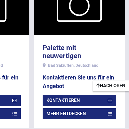
Palette mit
neuwertigen
VH-
Ersatzteilen - für Bosch
nd
Bad Salzuflen, Deutschland
Miniwrap Type 30-C.
 für ein
Kontaktieren Sie uns für ein
hlag,
Angebot
NACH OBEN
KONTAKTIEREN
MEHR ENTDECKEN