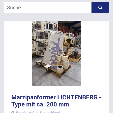
Hersteller
Sortieren nach
Modell
Jahr
ANWENDEN
LÖSCHEN
Marzipanformer LICHTENBERG -
Type mit ca. 200 mm
Arbeitsbreite.
Bad Salzuflen, Deutschland