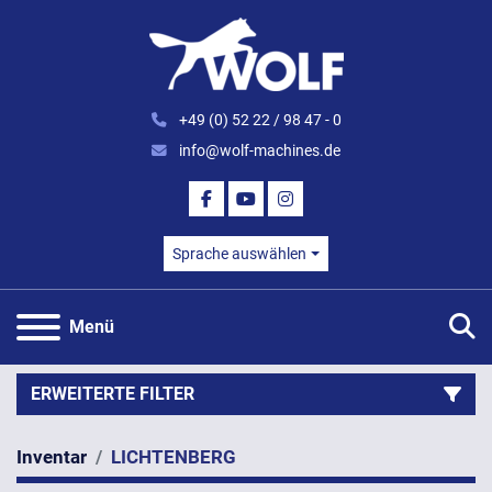
+49 (0) 52 22 / 98 47 - 0
info@wolf-machines.de
FACEBOOK
YOUTUBE
INSTAGRAM
Sprache auswählen
S
Menü
ERWEITERTE FILTER
Inventar
LICHTENBERG
Kategorie