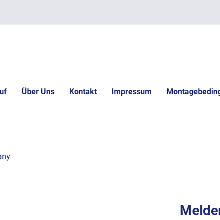
uf
Über Uns
Kontakt
Impressum
Montagebedin
any
Melden