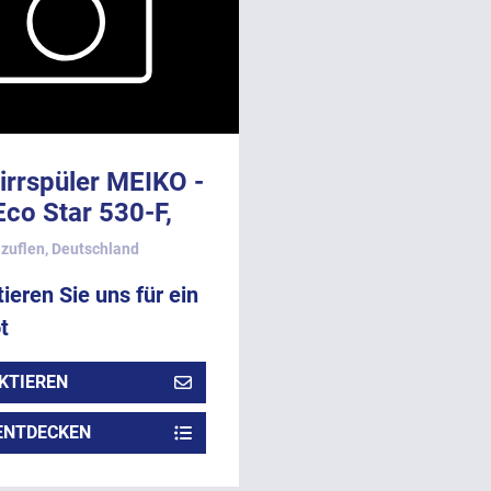
irrspüler MEIKO -
Eco Star 530-F,
tertisch, Baujahr
zuflen, Deutschland
ieren Sie uns für ein
t
KTIEREN
ENTDECKEN