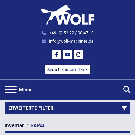
+49 (0) 52 22 / 98 47 - 0
info@wolf-machines.de
FACEBOOK
YOUTUBE
INSTAGRAM
Sprache auswählen
S
Menü
ERWEITERTE FILTER
Inventar
SAPAL
Kategorie