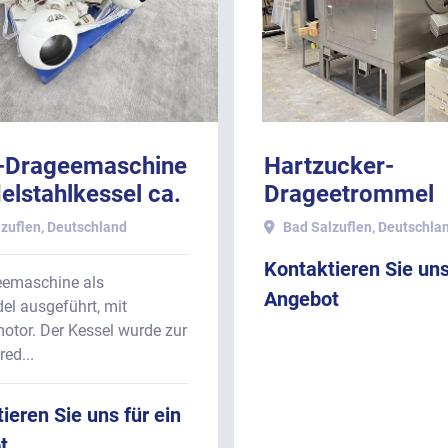
-Drageemaschine
Hartzucker-
elstahlkessel ca.
Drageetrommel
er Nutzvolumen
DUMOULIN
zuflen, Deutschland
Bad Salzuflen, Deutschla
Kontaktieren Sie uns
eemaschine als
Angebot
el ausgeführt, mit
otor. Der Kessel wurde zur
ed...
ieren Sie uns für ein
t