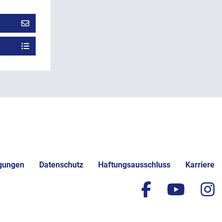
gungen
Datenschutz
Haftungsausschluss
Karriere
facebook
yout
i