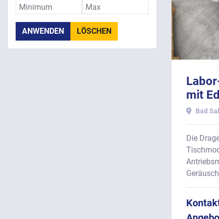
ANWENDEN
LÖSCHEN
Labor
mit Ed
5 Lit
Bad Sal
Die Drag
Tischmod
Antriebsm
Geräuschr
Kontakt
Angebo