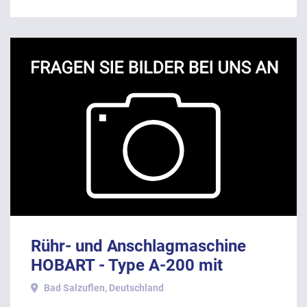
Rühr- und Anschlagmaschine
HOBART - Type A-200 mit
Edelstahlkessel und Knethaken.
Bad Salzuflen, Deutschland