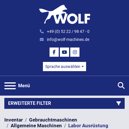
+49 (0) 52 22 / 98 47 - 0
info@wolf-machines.de
FACEBOOK
YOUTUBE
INSTAGRAM
Sprache auswählen
S
Menü
ERWEITERTE FILTER
Inventar
Gebrauchtmaschinen
Kategorie
Allgemeine Maschinen
Labor Ausrüstung