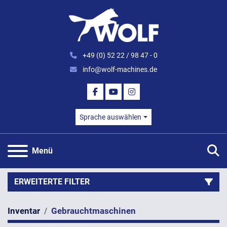
+49 (0) 52 22 / 98 47 - 0
info@wolf-machines.de
FACEBOOK
YOUTUBE
INSTAGRAM
Sprache auswählen
S
Menü
ERWEITERTE FILTER
Inventar
Gebrauchtmaschinen
Kategorie