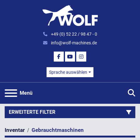
+49 (0) 52 22 / 98 47 - 0
info@wolf-machines.de
FACEBOOK
YOUTUBE
INSTAGRAM
Sprache auswählen
S
Menü
ERWEITERTE FILTER
Inventar
Gebrauchtmaschinen
Kategorie