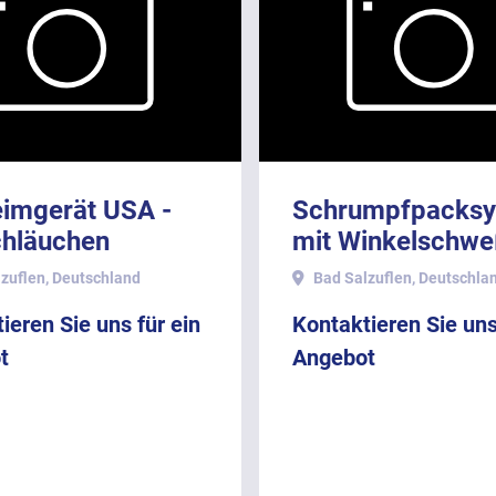
eimgerät USA -
Schrumpfpacksy
chläuchen
mit Winkelschwe
inalverpackung)
und Schrumpftun
zuflen, Deutschland
Bad Salzuflen, Deutschla
ieren Sie uns für ein
Kontaktieren Sie uns
t
Angebot