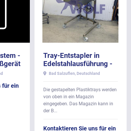
stem -
Tray-Entstapler in
ßgerät
Edelstahlausführung -
nel.
für rechteckige
nd
Bad Salzuflen, Deutschland
Produkttrays aus
 für ein
Kunststoff.
Die gestapelten Plastiktrays werden
von oben in ein Magazin
eingegeben. Das Magazin kann in
der B...
Kontaktieren Sie uns für ein