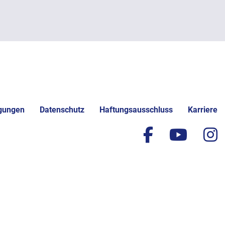
gungen
Datenschutz
Haftungsausschluss
Karriere
facebook
yout
i