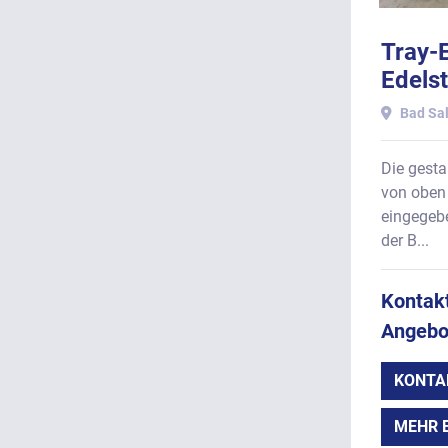
Tray-E
Edels
für re
Bad Sal
Produ
Kunsts
Die gesta
von oben
eingegeb
der B...
Kontakt
Angebo
KONTA
MEHR 