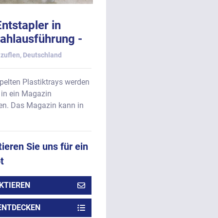
ntstapler in
tahlausführung -
chteckige
zuflen, Deutschland
kttrays aus
toff.
pelten Plastiktrays werden
 in ein Magazin
en. Das Magazin kann in
ieren Sie uns für ein
t
KTIEREN
ENTDECKEN