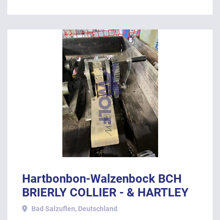
Hartbonbon-Walzenbock BCH
BRIERLY COLLIER - & HARTLEY
Ltd. mit Handkurbel.
Bad Salzuflen, Deutschland