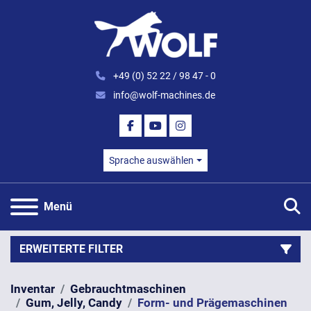
+49 (0) 52 22 / 98 47 - 0
info@wolf-machines.de
FACEBOOK
YOUTUBE
INSTAGRAM
Sprache auswählen
S
Menü
ERWEITERTE FILTER
Inventar
Gebrauchtmaschinen
Kategorie
Gum, Jelly, Candy
Form- und Prägemaschinen