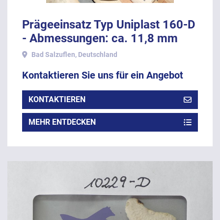
Prägeeinsatz Typ Uniplast 160-D
- Abmessungen: ca. 11,8 mm
Durchmesser (rund).
Bad Salzuflen, Deutschland
Kontaktieren Sie uns für ein Angebot
KONTAKTIEREN
MEHR ENTDECKEN