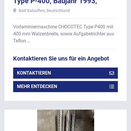
Type P-400, Baujahr 1993,
bestehend aus:
Bad Salzuflen, Deutschland
Vorlaminiermaschine CHOCOTEC Type P400 mit
400 mm Walzenbreite, sowie Aufgabetrichter aus
Teflon....
Kontaktieren Sie uns für ein Angebot
KONTAKTIEREN
MEHR ENTDECKEN