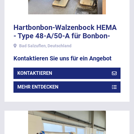
Hartbonbon-Walzenbock HEMA
- Type 48-A/50-A für Bonbon-
Lutscher, Baujahr 1986.
Bad Salzuflen, Deutschland
Kontaktieren Sie uns für ein Angebot
KONTAKTIEREN
MEHR ENTDECKEN