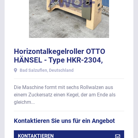
Horizontalkegelroller OTTO
HÄNSEL - Type HKR-2304,
Baujahr 1974.
Bad Salzuflen, Deutschland
Die Maschine formt mit sechs Rollwalzen aus
einem Zuckersatz einen Kegel, der am Ende als
gleichm...
Kontaktieren Sie uns für ein Angebot
KONTAKTIEREN