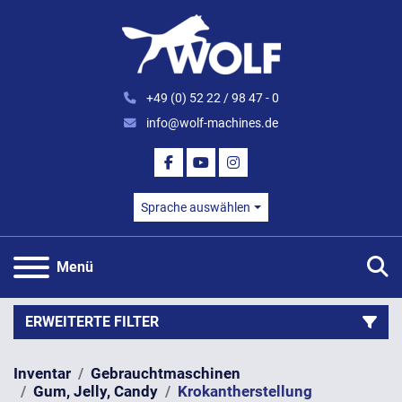
+49 (0) 52 22 / 98 47 - 0
info@wolf-machines.de
FACEBOOK
YOUTUBE
INSTAGRAM
Sprache auswählen
S
Menü
ERWEITERTE FILTER
Inventar
Gebrauchtmaschinen
Kategorie
Gum, Jelly, Candy
Krokantherstellung