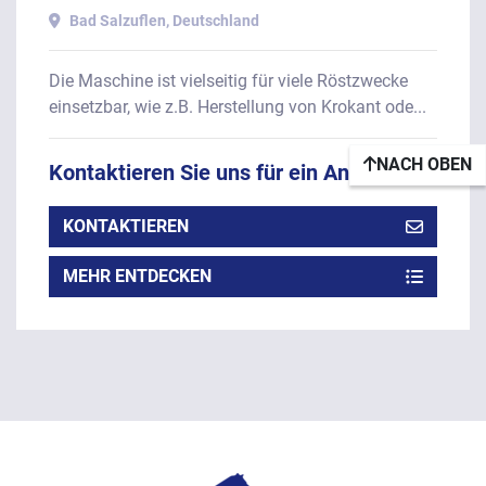
ca. 30 Liter Inhalt.
Bad Salzuflen, Deutschland
Die Maschine ist vielseitig für viele Röstzwecke
einsetzbar, wie z.B. Herstellung von Krokant ode...
NACH OBEN
Kontaktieren Sie uns für ein Angebot
KONTAKTIEREN
MEHR ENTDECKEN