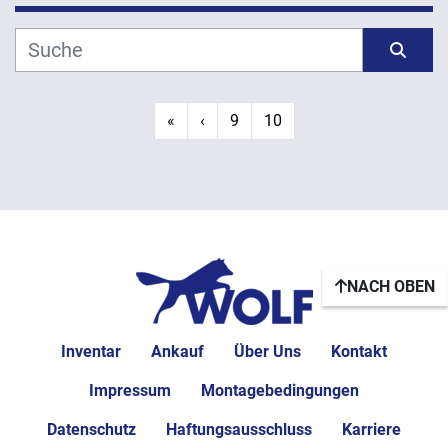
Hersteller
Sortieren nach
Modell
«
‹
9
10
Jahr
ANWENDEN
LÖSCHEN
NACH OBEN
Inventar
Ankauf
Über Uns
Kontakt
Impressum
Montagebedingungen
Datenschutz
Haftungsausschluss
Karriere