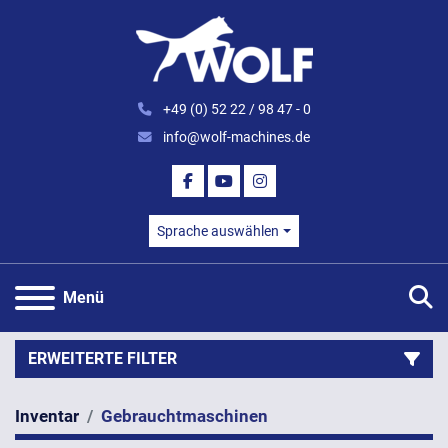
+49 (0) 52 22 / 98 47 - 0
info@wolf-machines.de
FACEBOOK
YOUTUBE
INSTAGRAM
Sprache auswählen
S
Menü
ERWEITERTE FILTER
Inventar
Gebrauchtmaschinen
Kategorie