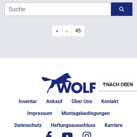
Hersteller
Sortieren nach
Modell
«
‹
45
Jahr
ANWENDEN
LÖSCHEN
NACH OBEN
Inventar
Ankauf
Über Uns
Kontakt
Impressum
Montagebedingungen
Datenschutz
Haftungsausschluss
Karriere
facebook
youtube
instagram