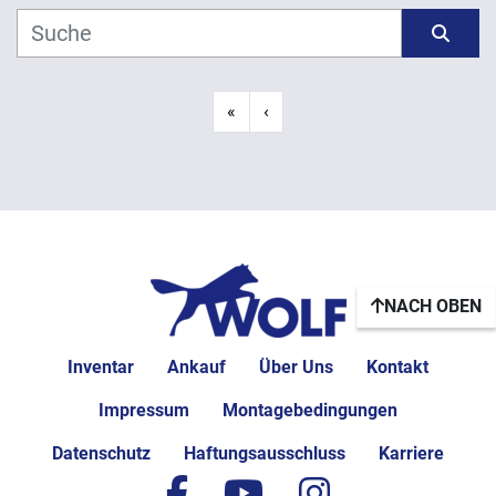
Hersteller
Sortieren nach
Modell
«
‹
Jahr
ANWENDEN
LÖSCHEN
NACH OBEN
Inventar
Ankauf
Über Uns
Kontakt
Impressum
Montagebedingungen
Datenschutz
Haftungsausschluss
Karriere
facebook
youtube
instagram