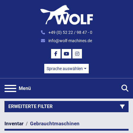
+49 (0) 52 22 / 98 47 - 0
info@wolf-machines.de
FACEBOOK
YOUTUBE
INSTAGRAM
Sprache auswählen
S
Menü
ERWEITERTE FILTER
Inventar
Gebrauchtmaschinen
Kategorie