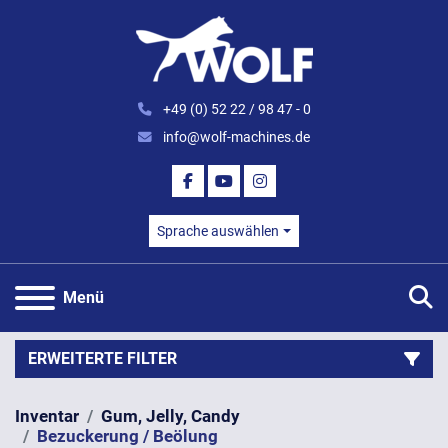
+49 (0) 52 22 / 98 47 - 0
info@wolf-machines.de
FACEBOOK
YOUTUBE
INSTAGRAM
Sprache auswählen
S
Menü
ERWEITERTE FILTER
Inventar
Gum, Jelly, Candy
Kategorie
Bezuckerung / Beölung