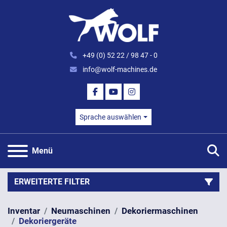
+49 (0) 52 22 / 98 47 - 0
info@wolf-machines.de
FACEBOOK
YOUTUBE
INSTAGRAM
Sprache auswählen
S
Menü
ERWEITERTE FILTER
Inventar
Neumaschinen
Dekoriermaschinen
Kategorie
Dekoriergeräte