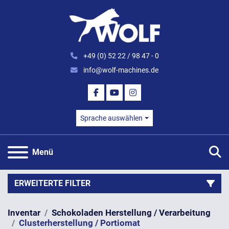
+49 (0) 52 22 / 98 47 - 0
info@wolf-machines.de
FACEBOOK
YOUTUBE
INSTAGRAM
Sprache auswählen
S
Menü
ERWEITERTE FILTER
Inventar
Schokoladen Herstellung / Verarbeitung
Kategorie
Clusterherstellung / Portiomat