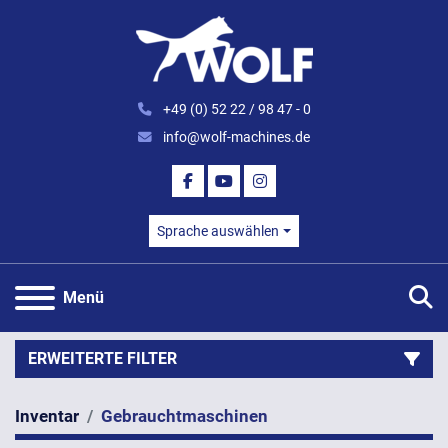
+49 (0) 52 22 / 98 47 - 0
info@wolf-machines.de
FACEBOOK
YOUTUBE
INSTAGRAM
Sprache auswählen
S
Menü
ERWEITERTE FILTER
Inventar
Gebrauchtmaschinen
Kategorie