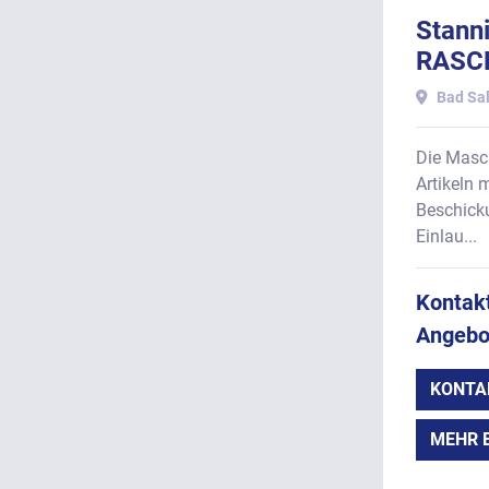
Stann
RASCH
Eintak
Bad Sal
Flach
Die Masc
Artikeln 
Beschicku
Einlau...
Kontakt
Angebo
KONTA
MEHR 