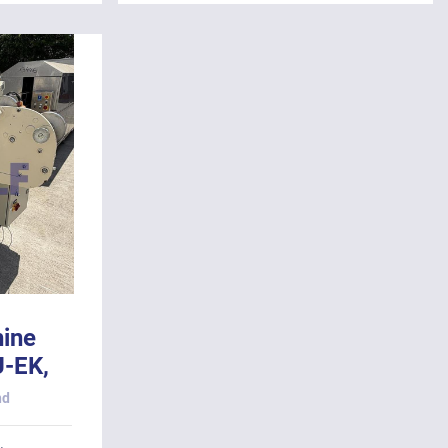
hine
U-EK,
nd