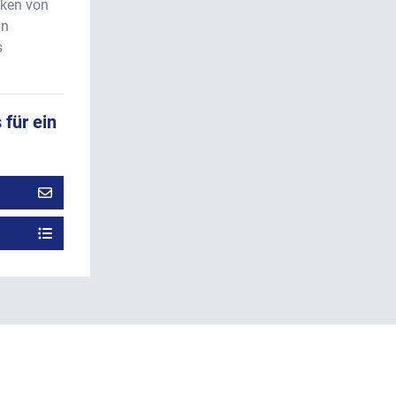
ken von
ln
s
 für ein