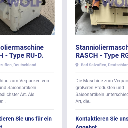
ioliermaschine
Stannioliermasc
 - Type RU-D.
RASCH - Type R
für Schokoladen
zuflen, Deutschland
Bad Salzuflen, Deutschla
eingerichtet.
hine zum Verpacken von
Die Maschine zum Verpac
und Saisonartikeln
größeren Produkten und
dlichster Art. Als
Saisonartikeln unterschied
...
Art, die...
ieren Sie uns für ein
Kontaktieren Sie uns
t
Angebot