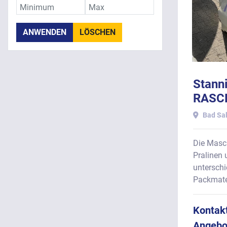
ANWENDEN
LÖSCHEN
Stann
RASCH
Bad Sal
Die Masc
Pralinen 
unterschie
Packmater
Kontakt
Angebo