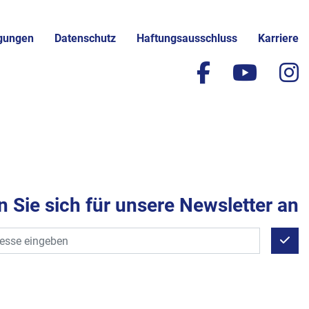
gungen
Datenschutz
Haftungsausschluss
Karriere
facebook
yout
i
 Sie sich für unsere Newsletter an