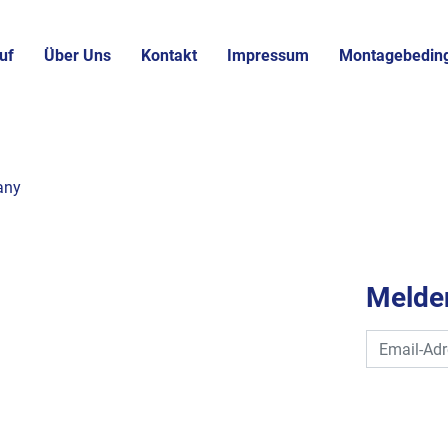
uf
Über Uns
Kontakt
Impressum
Montagebedin
any
Melden