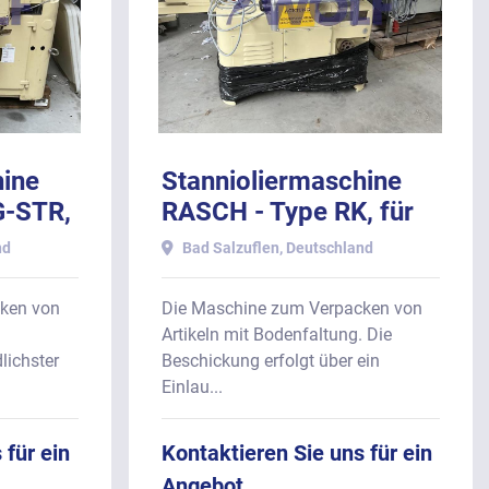
hine
Stannioliermaschine
G-STR,
RASCH - Type RK, für
eier
Flachboden-Artikel.
nd
Bad Salzuflen, Deutschland
ken von
Die Maschine zum Verpacken von
Artikeln mit Bodenfaltung. Die
lichster
Beschickung erfolgt über ein
Einlau...
 für ein
Kontaktieren Sie uns für ein
Angebot