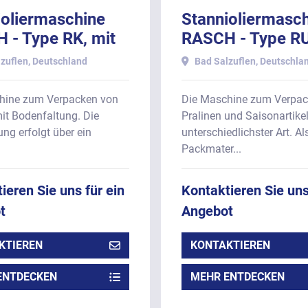
ioliermaschine
Stannioliermasc
 - Type RK, mit
RASCH - Type RU
tband für
mit Doppeldrehst
zuflen, Deutschland
Bad Salzuflen, Deutschla
boden-Artikel.
hine zum Verpacken von
Die Maschine zum Verpac
mit Bodenfaltung. Die
Pralinen und Saisonartike
ng erfolgt über ein
unterschiedlichster Art. Al
Packmater...
ieren Sie uns für ein
Kontaktieren Sie uns
t
Angebot
KTIEREN
KONTAKTIEREN
ENTDECKEN
MEHR ENTDECKEN