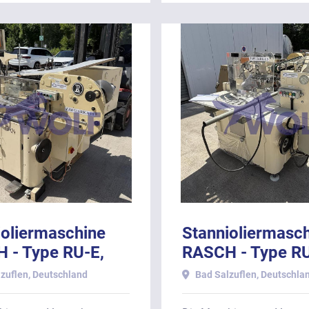
ioliermaschine
Stannioliermasc
 - Type RU-E,
RASCH - Type R
rollstation.
mit Abollstation.
zuflen, Deutschland
Bad Salzuflen, Deutschla