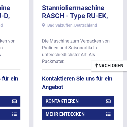
hine
Stannioliermaschine
-D,
RASCH - Type RU-EK,
ation.
mit Klappstaion.
nd
Bad Salzuflen, Deutschland
ken von
Die Maschine zum Verpacken von
ln
Pralinen und Saisonartikeln
s
unterschiedlichster Art. Als
Packmater...
NACH OBEN
 für ein
Kontaktieren Sie uns für ein
Angebot
KONTAKTIEREN
MEHR ENTDECKEN