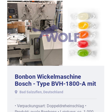
Bonbon Wickelmaschine
Bosch - Type BVH-1800-A mit
circa 1000 Stck/min
Bad Salzuflen, Deutschland
• Verpackungsart: Doppeldreheinschlag •
Produkt: ovale Bonbons • Leistung: ca. 1.000