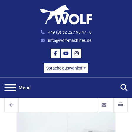
+49 (0) 52 22 / 98 47 - 0
info@wolf-machines.de
FACEBOOK
YOUTUBE
INSTAGRAM
Sprache auswählen
S
Menü