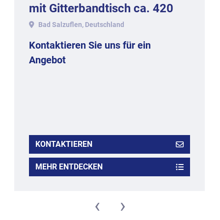
mit Gitterbandtisch ca. 420
mm Arbeitsbreite.
Bad Salzuflen, Deutschland
Kontaktieren Sie uns für ein
Angebot
KONTAKTIEREN
MEHR ENTDECKEN
‹
›