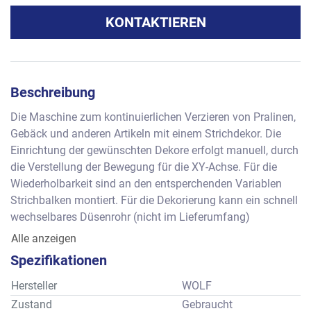
KONTAKTIEREN
Beschreibung
Die Maschine zum kontinuierlichen Verzieren von Pralinen, 
Gebäck und anderen Artikeln mit einem Strichdekor. Die 
Einrichtung der gewünschten Dekore erfolgt manuell, durch 
die Verstellung der Bewegung für die XY-Achse. Für die 
Wiederholbarkeit sind an den entsperchenden Variablen 
Strichbalken montiert. Für die Dekorierung kann ein schnell 
wechselbares Düsenrohr (nicht im Lieferumfang) 
verwendet werden, das von einem geeigneten 
Alle anzeigen
Beschickungssystem gespeißt werden muß. In der Regel 
Spezifikationen
wird hierzu eine Temperiermaschine mit Druckpumpe oder 
gegebenenfalls auch ein Behälter mit Massepumpe 
Hersteller
WOLF
eingesetz. In dem vorhandenem Steuerkasten ist neben der 
Zustand
Gebraucht