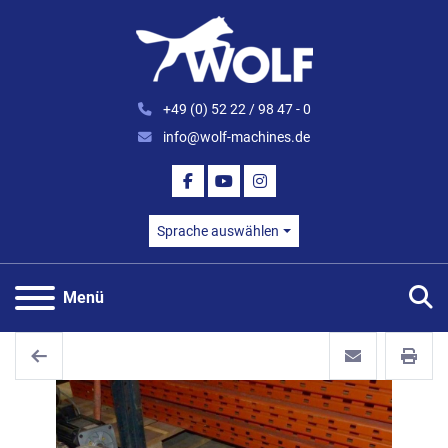
+49 (0) 52 22 / 98 47 - 0
info@wolf-machines.de
FACEBOOK
YOUTUBE
INSTAGRAM
Sprache auswählen
S
Menü