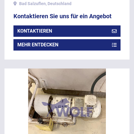
kg Stundenleistung.
Bad Salzuflen, Deutschland
Kontaktieren Sie uns für ein Angebot
KONTAKTIEREN
MEHR ENTDECKEN