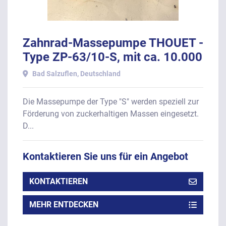
Zahnrad-Massepumpe THOUET -
Type ZP-63/10-S, mit ca. 10.000
Liter pro Stunde.
Bad Salzuflen, Deutschland
Die Massepumpe der Type "S" werden speziell zur
Förderung von zuckerhaltigen Massen eingesetzt.
D...
Kontaktieren Sie uns für ein Angebot
KONTAKTIEREN
MEHR ENTDECKEN