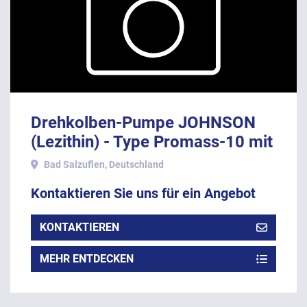
Drehkolben-Pumpe JOHNSON
(Lezithin) - Type Promass-10 mit
Durchflussmengenmesser E&H.
Bad Salzuflen, Deutschland
Kontaktieren Sie uns für ein Angebot
KONTAKTIEREN
MEHR ENTDECKEN