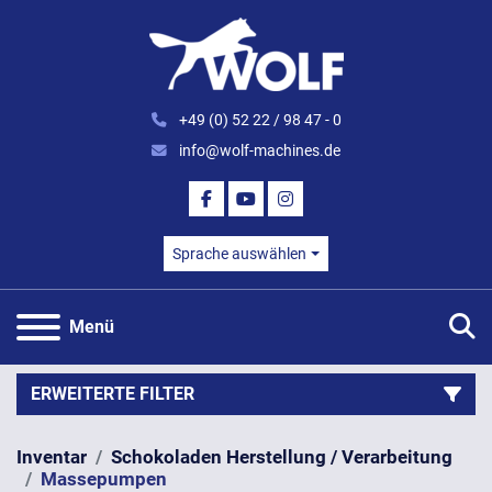
+49 (0) 52 22 / 98 47 - 0
info@wolf-machines.de
FACEBOOK
YOUTUBE
INSTAGRAM
Sprache auswählen
S
Menü
ERWEITERTE FILTER
Inventar
Schokoladen Herstellung / Verarbeitung
Kategorie
Massepumpen