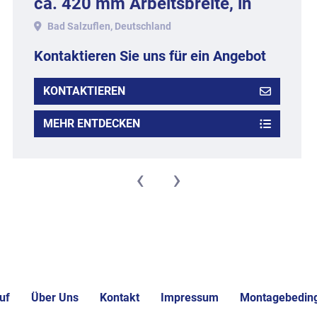
ca. 420 mm Arbeitsbreite, in
Edelstahlausführung.
Bad Salzuflen, Deutschland
Kontaktieren Sie uns für ein Angebot
KONTAKTIEREN
MEHR ENTDECKEN
‹
›
uf
Über Uns
Kontakt
Impressum
Montagebedin