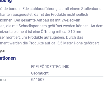
ibung
örderband in Edelstahlausführung ist mit einem Stollenband 
kanten ausgerüstet, damit die Produkte nicht seitlich 
 können. Der gesamte Aufbau ist mit VA-Deckeln 
sen, die mit Schnellspannern geöffnet werden können. An dem 
rizontalelement ist eine Öffnung mit ca. 310 mm 
er montiert, um Produkte aufzugeben. Durch das 
ement werden die Produkte auf ca. 3,5 Meter Höhe gefördert 
en Trichter abgeworden.
igen
 Fördergurt     : ca.   460 mm
kationen
enprofil           : ca.   270 mm 
len                 : ca.   160 mm
FREI FÖRDERTECHNIK
lelement unten: ca. 1.250 mm
Gebraucht
nt Mittelteil    : ca. 4.200 mm
mer
G11507
eil oben         : ca. 1.210 mm
engehäuse      : ca.   620 mm
                   : ca. 3.800 mm
tor (SEW)      : ca. 1400/40 UpM