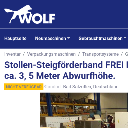
Hauptseite
Neumaschinen
Gebrauchtmaschinen
Inventar
Verpackungsmaschinen
Transportsysteme
G
Stollen-Steigförderband FRE
ca. 3, 5 Meter Abwurfhöhe.
Standort:
Bad Salzuflen, Deutschland
NICHT VERFÜGBAR