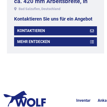
ca. 420 mm Arbeitsbreite, in
Edelstahlausführung.
Bad Salzuflen, Deutschland
Kontaktieren Sie uns für ein Angebot
KONTAKTIEREN
MEHR ENTDECKEN
Inventar
Anka