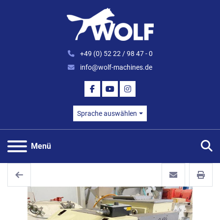
+49 (0) 52 22 / 98 47 - 0
info@wolf-machines.de
FACEBOOK
YOUTUBE
INSTAGRAM
Sprache auswählen
S
Menü