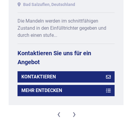
mit ca. 600 mm Arbeitsbreite.
Bad Salzuflen, Deutschland
Die Mandeln werden im schnittfähigen
Zustand in den Einfülltrichter gegeben und
durch einen stufe...
Kontaktieren Sie uns für ein
Angebot
KONTAKTIEREN
MEHR ENTDECKEN
‹
›