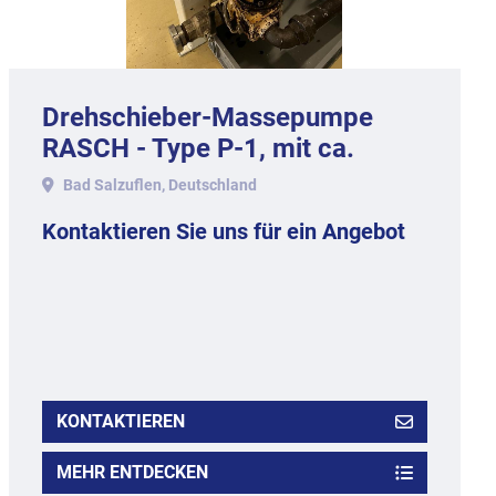
Drehschieber-Massepumpe
RASCH - Type P-1, mit ca.
1.000 kg Stundenleistung.
Bad Salzuflen, Deutschland
Kontaktieren Sie uns für ein Angebot
KONTAKTIEREN
MEHR ENTDECKEN