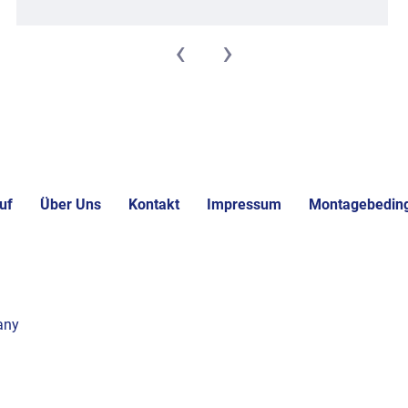
‹
›
uf
Über Uns
Kontakt
Impressum
Montagebedin
any