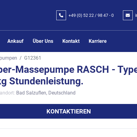
+49 (0) 52 22 / 98 47 - 0
Ankauf
Über Uns
Kontakt
Karriere
pumpen
G12361
ber-Massepumpe RASCH - Type
kg Stundenleistung.
andort:
Bad Salzuflen, Deutschland
KONTAKTIEREN