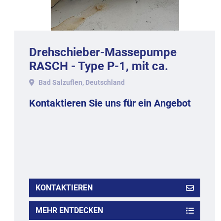
Drehschieber-Massepumpe
RASCH - Type P-1, mit ca.
1.000 kg Stundenleistung.
Bad Salzuflen, Deutschland
Kontaktieren Sie uns für ein Angebot
KONTAKTIEREN
MEHR ENTDECKEN