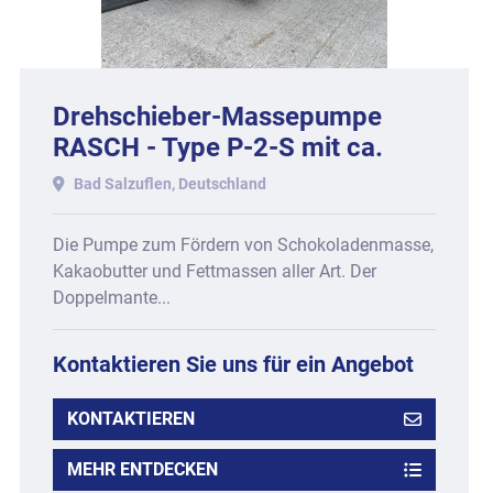
Drehschieber-Massepumpe
RASCH - Type P-2-S mit ca.
2.500 kg Stundenleistung.
Bad Salzuflen, Deutschland
Die Pumpe zum Fördern von Schokoladenmasse,
Kakaobutter und Fettmassen aller Art. Der
Doppelmante...
Kontaktieren Sie uns für ein Angebot
KONTAKTIEREN
MEHR ENTDECKEN