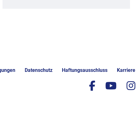
gungen
Datenschutz
Haftungsausschluss
Karriere
facebook
yout
i