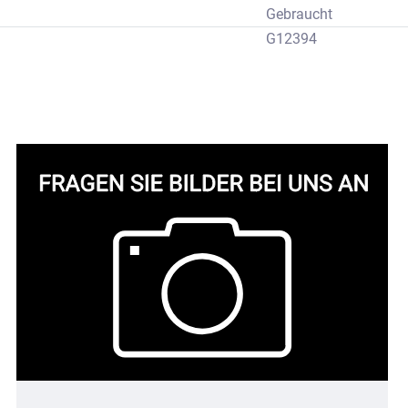
Gebraucht
G12394