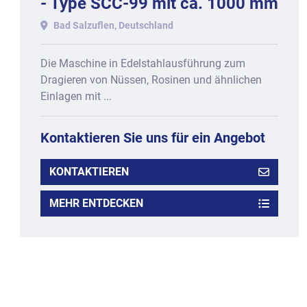
- Type SCC-99 mit ca. 1000 mm
Arbeitsbreite.
Bad Salzuflen, Deutschland
Die Maschine in Edelstahlausführung zum
Dragieren von Nüssen, Rosinen und ähnlichen
Einlagen mit ...
Kontaktieren Sie uns für ein Angebot
KONTAKTIEREN
MEHR ENTDECKEN