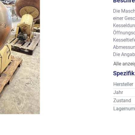
Beschre
Die Maschi
einer Gesc
Kesseldur
Öffnungsd
Kesseltiefe 
Abmessung
Die Angab
Gewähr.
Alle anze
Spezifi
Hersteller
Jahr
Zustand
Lagernum