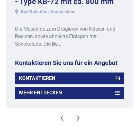
- Type KB-72 mit ca. 800 mm
Arbeitsbreite.
Bad Salzuflen, Deutschland
Die Maschine zum Dragieren von Nüssen und
Rosinen, sowie ähnliche Einlagen mit
Schokolade. Die Be...
Kontaktieren Sie uns für ein Angebot
KONTAKTIEREN
MEHR ENTDECKEN
‹
›