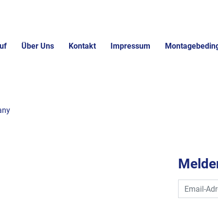
uf
Über Uns
Kontakt
Impressum
Montagebedin
any
Melden