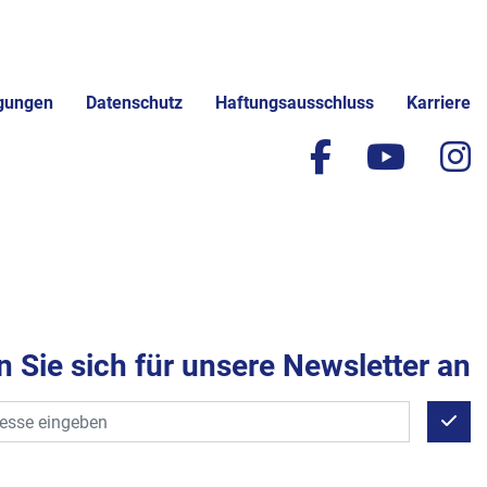
gungen
Datenschutz
Haftungsausschluss
Karriere
facebook
yout
i
 Sie sich für unsere Newsletter an